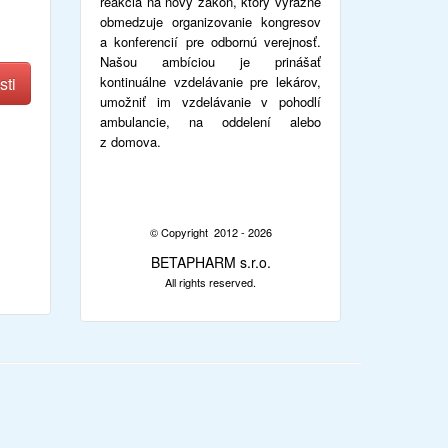
reakcia na nový zákon, ktorý výrazne
obmedzuje organizovanie kongresov
a konferencií pre odbornú verejnosť.
Našou ambíciou je prinášať
sti
kontinuálne vzdelávanie pre lekárov,
umožniť im vzdelávanie v pohodlí
ambulancie, na oddelení alebo
z domova.
© Copyright 2012 - 2026
re
BETAPHARM s.r.o.
All rights reserved.