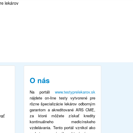
O nás
Na portáli
www.testyprelekarov.sk
nájdete on-line testy vytvorené pre
rôzne špecializácie lekárov odborným
garantom a akreditované ARS CME,
vať
za ktoré môžete získať kredity
kontinuálneho medicínskeho
vzdelávania. Tento portál vznikol ako