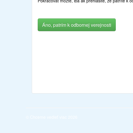
Pokračovať môžte, iba ak prehlásite, že patríte k o
Áno, patrím k odbornej verejnosti
testy , vzdelávanie lekárov, online testy, vzdelávac
lekárov, získať kredity kontinuálneho medicínskeho
odborným garantom a akreditované SACCME
© Chceme vedieť viac 2026