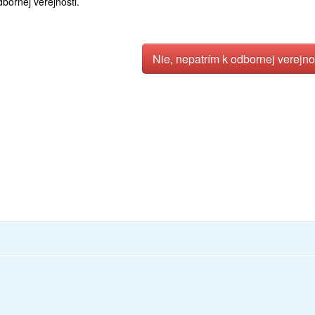
dbornej verejnosti.
Nie, nepatrím k odbornej verejno
ie testy, testy pre lekárov, testy pre doktorov, kontinuálne vzdelávanie p
 vzdelávania, on-line testy vytvorené pre rôzne špecializácie lekárov