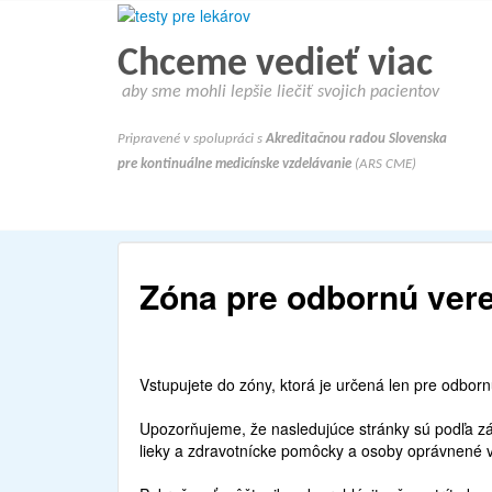
Chceme vedieť viac
aby sme mohli lepšie liečiť svojich pacientov
Pripravené v spolupráci s
Akreditačnou radou Slovenska
pre kontinuálne medicínske vzdelávanie
(ARS CME)
Zóna pre odbornú vere
Vstupujete do zóny, ktorá je určená len pre odborn
Upozorňujeme, že nasledujúce stránky sú podľa zá
lieky a zdravotnícke pomôcky a osoby oprávnené v